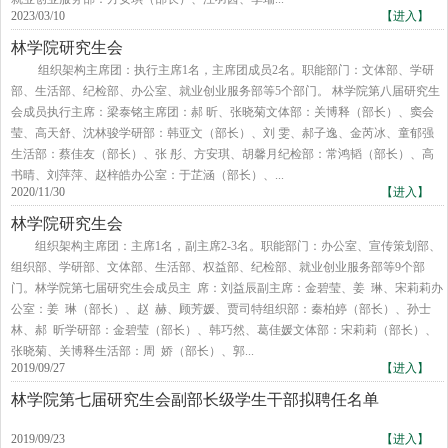
2023/03/10
【进入】
林学院研究生会
组织架构主席团：执行主席1名，主席团成员2名。职能部门：文体部、学研
部、生活部、纪检部、办公室、就业创业服务部等5个部门。 林学院第八届研究生
会成员执行主席：梁泰铭主席团：郝 昕、张晓菊文体部：关博释（部长）、窦会
莹、高天舒、沈林骏学研部：韩亚文（部长）、刘 雯、郝子逸、金芮冰、童郁强
生活部：蔡佳友（部长）、张 彤、方安琪、胡馨月纪检部：常鸿韬（部长）、高
书晴、刘萍萍、赵梓皓办公室：于芷涵（部长）、...
2020/11/30
【进入】
林学院研究生会
​组织架构主席团：主席1名，副主席2-3名。职能部门：办公室、宣传策划部、
组织部、学研部、文体部、生活部、权益部、纪检部、就业创业服务部等9个部
门。林学院第七届研究生会成员主 席：刘益辰副主席：金碧莹、姜 琳、宋莉莉办
公室：姜 琳（部长）、赵 赫、顾芳媛、贾司特组织部：秦柏婷（部长）、孙士
林、郝 昕学研部：金碧莹（部长）、韩巧然、葛佳媛文体部：宋莉莉（部长）、
张晓菊、关博释生活部：周 娇（部长）、郭...
2019/09/27
【进入】
林学院第七届研究生会副部长级学生干部拟聘任名单
2019/09/23
【进入】