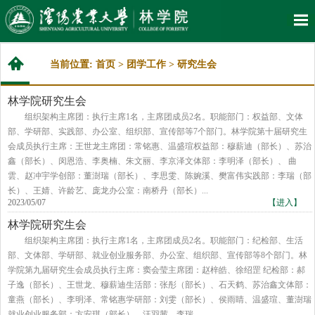
当前位置:
首页
>
团学工作
>
研究生会
林学院研究生会
组织架构主席团：执行主席1名，主席团成员2名。职能部门：权益部、文体
部、学研部、实践部、办公室、组织部、宣传部等7个部门。林学院第十届研究生
会成员执行主席：王世龙主席团：常铭惠、温盛瑄权益部：穆薪迪（部长）、苏治
鑫（部长）、闵恩浩、李奥楠、朱文丽、李京泽文体部：李明泽（部长）、 曲
雲、赵冲宇学创部：董澍瑞（部长）、李思雯、陈婉溪、樊富伟实践部：李瑞（部
长）、王婧、许龄艺、庞龙办公室：南桥丹（部长）...
2023/05/07
【进入】
林学院研究生会
组织架构主席团：执行主席1名，主席团成员2名。职能部门：纪检部、生活
部、文体部、学研部、就业创业服务部、办公室、组织部、宣传部等8个部门。林
学院第九届研究生会成员执行主席：窦会莹主席团：赵梓皓、徐绍罡 纪检部：郝
子逸（部长）、王世龙、穆薪迪生活部：张彤（部长）、石天鹤、苏治鑫文体部：
童燕（部长）、李明泽、常铭惠学研部：刘雯（部长）、侯雨睛、温盛瑄、董澍瑞
就业创业服务部：方安琪（部长）、汪羽茜、李瑞...