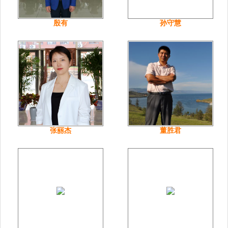
殷有
孙守慧
张丽杰
董胜君