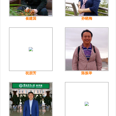
崔建国
孙晓梅
祝朋芳
陈振举