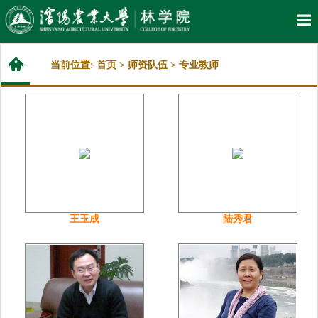
当前位置:
首页
>
师资队伍
>
专业教师
王玉成
陆秀君