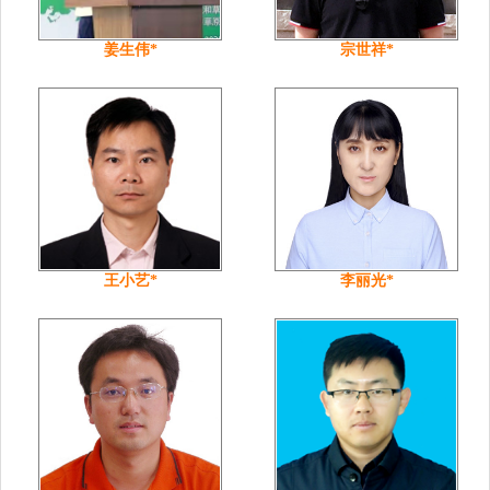
姜生伟*
宗世祥*
王小艺*
李丽光*