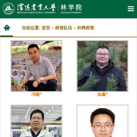
当前位置:
首页
>
师资队伍
>
外聘师资
冯健*
金鑫*