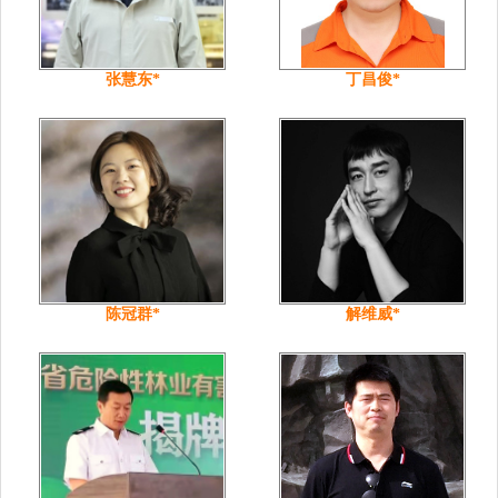
张慧东*
丁昌俊*
陈冠群*
解维威*