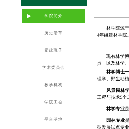
学院简介
林学院源于
历史沿革
4年组建林学
院
党政班子
现有林学
点，以及林学、
学术委员会
林学博士
理学、野生动
教学机构
风景园林
工程与技术5个
学院工会
林学专业
平台基地
园林专业
型发展试点专