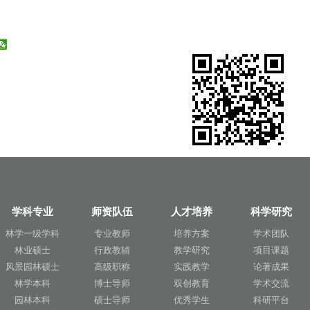
学科专业
师资队伍
人才培养
科学研究
林学一级学科
专业教师
培养方案
学术团队
林业硕士
行政教辅
教学研究
项目课题
风景园林硕士
高级职称
实践教学
论著成果
林学本科
博士导师
双创教育
学术交流
园林本科
硕士导师
优秀学生
科研平台