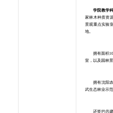
学院教学
家林木种质资
景观重点实验
地
。
拥有面积1
室，以及园林
拥有
沈阳
武生态林业示
还签约共