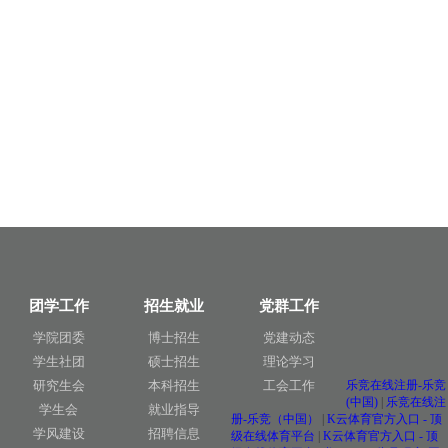
团学工作
招生就业
党群工作
学院团委
博士招生
党建动态
学生社团
硕士招生
理论学习
研究生会
本科招生
工会工作
乐竞在线注册-乐竞
(中国)
|
乐竞在线注
学生会
就业指导
册-乐竞（中国）
|
K云体育官方入口 - 顶
学风建设
招聘信息
级在线体育平台
|
K云体育官方入口 - 顶