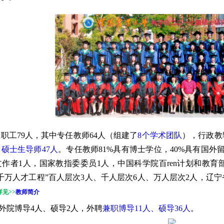
职工79人，其中专任教师64人（组建了
8个学术团队
），行政教
、
硕士生导师47人
。
专任教师81%具有博士学位，40%具有国
作者1人，国家教指委委员1人，中国科学院百ren计划和教育
千万人才工程”百人层次3人、千人层次6人、万人层次2人，辽
详见
>>
教师简介
外院博导4人、硕导2人，外聘
兼职博导11人、硕导36人
。