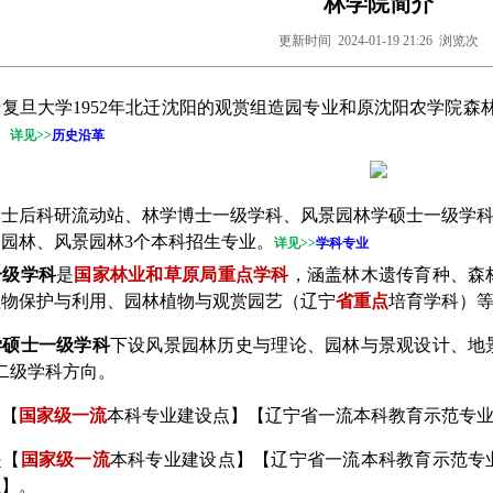
林学院简介
更新时间 2024-01-19 21:26 浏览
次
复旦大学1952年北迁沈阳的观赏组造园专业和原沈阳农学院森林系
。
详见>>
历史沿革
博士后科研流动站、林学博士一级学科、风景园林学硕士一级学
园林、风景园林3个本科招生专业。
详见
>>
学科专业
一级学科
是
国家林业和草原局重点学科
，涵盖林木遗传育种、森
植物保护与利用、园林植物与观赏园艺（辽宁
省重点
培育学科）
学硕士一级学科
下设风景园林历史与理论、园林与景观设计、地
二级学科方向。
是【
国家级一流
本科专业建设点】【辽宁省一流本科教育示范专
是【
国家级一流
本科专业建设点】【辽宁省一流本科教育示范专
业】。