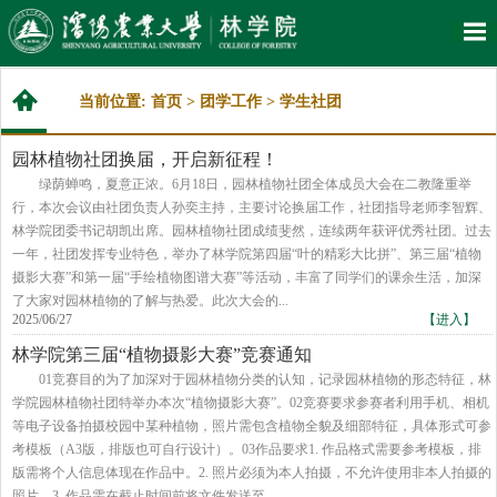
当前位置:
首页
>
团学工作
>
学生社团
园林植物社团换届，开启新征程！
绿荫蝉鸣，夏意正浓。6月18日，园林植物社团全体成员大会在二教隆重举
行，本次会议由社团负责人孙奕主持，主要讨论换届工作，社团指导老师李智辉、
林学院团委书记胡凯出席。园林植物社团成绩斐然，连续两年获评优秀社团。过去
一年，社团发挥专业特色，举办了林学院第四届“叶的精彩大比拼”、第三届“植物
摄影大赛”和第一届“手绘植物图谱大赛”等活动，丰富了同学们的课余生活，加深
了大家对园林植物的了解与热爱。此次大会的...
2025/06/27
【进入】
林学院第三届“植物摄影大赛”竞赛通知
01竞赛目的为了加深对于园林植物分类的认知，记录园林植物的形态特征，林
学院园林植物社团特举办本次“植物摄影大赛”。02竞赛要求参赛者利用手机、相机
等电子设备拍摄校园中某种植物，照片需包含植物全貌及细部特征，具体形式可参
考模板（A3版，排版也可自行设计）。03作品要求1. 作品格式需要参考模板，排
版需将个人信息体现在作品中。2. 照片必须为本人拍摄，不允许使用非本人拍摄的
照片。3. 作品需在截止时间前将文件发送至...