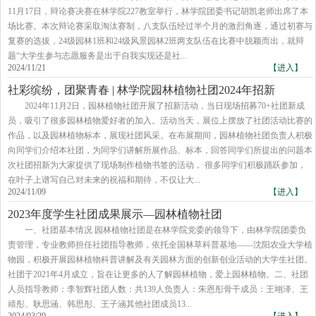
11月17日，辩论赛决赛在林学院227教室举行，林学院团委书记胡凯老师出席了本
场比赛。本次辩论赛采取淘汰赛制，八支队伍经过半个月的激烈角逐，通过初赛与
复赛的选拔，24级园林1班和24级风景园林2班两支队伍在比赛中脱颖而出，就辩
题“大学生参与志愿服务是出于自我实现还是社...
2024/11/21
【进入】
社彩缤纷，团聚青春 | 林学院园林植物社团2024年招新
2024年11月2日，园林植物社团开展了招新活动，当日现场招募70+社团新成
员，吸引了很多园林植物爱好者的加入。活动当天，展位上摆放了社团活动比赛的
作品，以及园林植物标本，展现社团风采。在布展期间，园林植物社团负责人积极
向同学们介绍本社团，为同学们讲解所展作品、标本，回答同学们所提出的问题本
次社团招新为大家提供了现场制作植物书签的活动， 很多同学们积极踊跃参加，
在叶子上谱写自己对未来的祝福和期待，不仅让大...
2024/11/09
【进入】
2023年度学生社团成果展示—园林植物社团
​一、社团基本情况 园林植物社团是在林学院党委的领导下，由林学院团委负
责管理，专业教师担任社团指导教师，依托全国林草科普基地——沈阳农业大学植
物园，积极开展园林植物科普讲解及有关园林方面的创新创业活动的大学生社团。
社团于2021年4月成立，旨在让更多的人了解园林植物，爱上园林植物。二、社团
人员指导教师：李智辉社团人数：共139人负责人：朱恩彤骨干成员：王翊泽、王
靖彤、耿思涵、韩思彤、王子涵其他社团成员13...