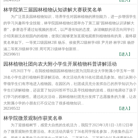
2024/03/29
【进入】
林学院第三届园林植物认知讲解大赛获奖名单
为广泛普及园林植物知识，培养学生对园林植物的辨别能力，进一步增强学生
的学习兴趣和专业技能，林学院园林植物社团举办了第三届“园林植物认识讲解大
赛”，参赛选手通过短视频的形式，以严谨传知的态度、诙谐幽默的语言向同学们
介绍美丽沈农校园内的植物，使我们能够更加直观地观察到植物独有的美，最终获
奖名单如下。一等奖22级园林2班 杨乐、侯俊男22级林学4班 尹月婷 林学2班 杨舒
涵二等奖20级林学2班 周可芮21级林学创新班...
2023/06/11
【进入】
园林植物社团向农大附小学生开展植物科普讲解活动
4月26日下午，在我校植物园园林植物社团为沈阳农业大学附属小学五年一班
28名小学生进行植物科普讲解活动。本次活动共有16名社团成员参加。他们从附小
带领学生们有序地进入植物园。在园区内，社团成员充分发挥自己的所学知识为小
学生们讲解植物，还设置了知识问答环节以及寻找植物的游戏，很好地调动了孩子
们学习的积极性。通过此次活动，园林植物社团充分发挥了志愿服务的力量，让农
大附属小学的小朋友们不仅记住了很多植物知识...
2023/05/22
【进入】
林学院微景观制作获奖名单
为了迎接植树节，感受大自然的生机活力，我院于2023年3月1日~3月12日举
办了微景观制作竞赛活动。本次活动共吸引了56名同学报名参加，共收集作品37