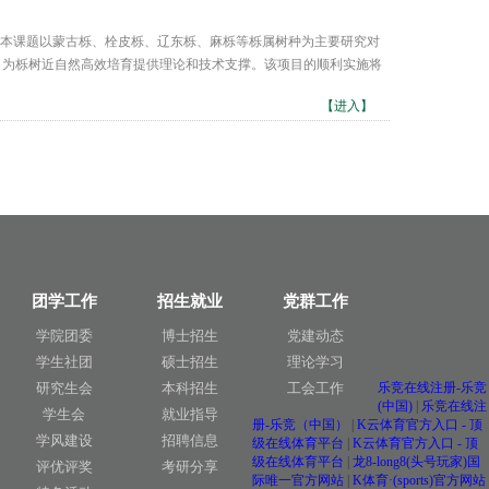
。 本课题以蒙古栎、栓皮栎、辽东栎、麻栎等栎属树种为主要研究对
，为栎树近自然高效培育提供理论和技术支撑。该项目的顺利实施将
【进入】
团学工作
招生就业
党群工作
学院团委
博士招生
党建动态
学生社团
硕士招生
理论学习
研究生会
本科招生
工会工作
乐竞在线注册-乐竞
(中国)
|
乐竞在线注
学生会
就业指导
册-乐竞（中国）
|
K云体育官方入口 - 顶
学风建设
招聘信息
级在线体育平台
|
K云体育官方入口 - 顶
级在线体育平台
|
龙8-long8(头号玩家)国
评优评奖
考研分享
际唯一官方网站
|
K体育·(sports)官方网站