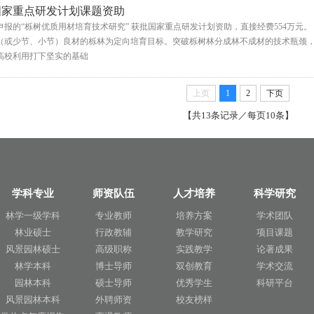
国家重点研发计划课题资助
申报的“栎树优质用材培育技术研究” 获批国家重点研发计划资助，直接经费554万元
（或少节、小节）良材的栎林为定向培育目标。突破栎树林分成林不成材的技术瓶颈
高校利用打下坚实的基础
上页
1
2
下页
【共13条记录／每页10条】
学科专业
师资队伍
人才培养
科学研究
林学一级学科
专业教师
培养方案
学术团队
林业硕士
行政教辅
教学研究
项目课题
风景园林硕士
高级职称
实践教学
论著成果
林学本科
博士导师
双创教育
学术交流
园林本科
硕士导师
优秀学生
科研平台
风景园林本科
外聘师资
校友榜样