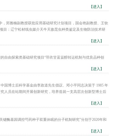
【进入】
其中，郑雅楠副教授获批应用基础研究计划项目，国会艳副教授、王钦
划项目：辽宁松材线虫媒介天牛天敌昆虫种类鉴定及生物防治技术研
【进入】
报的自由探索类基础研究项目“羽衣甘蓝甾醇转运机制与优良品种创
【进入】
国博士后科学基金由李政道先生倡议、邓小平同志决策于 1985 年
研究人员在站期间开展创新研究，培养造就一支高层次创新型博士后
【进入】
关键酶基因调控芍药种子双重休眠的分子机制研究”分别于2020年和
【进入】