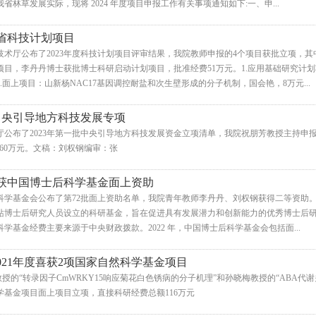
林草发展实际，现将 2024 年度项目申报工作有关事项通知如下:一、申...
省科技计划项目
技术厅公布了2023年度科技计划项目评审结果，我院教师申报的4个项目获批立项，
项目，李丹丹博士获批博士科研启动计划项目，批准经费51万元。1.应用基础研究计
.面上项目：山新杨NAC17基因调控耐盐和次生壁形成的分子机制，国会艳，8万元...
中央引导地方科技发展专项
技厅公布了2023年第一批中央引导地方科技发展资金立项清单，我院祝朋芳教授主持申
60万元。文稿：刘权钢编审：张
获中国博士后科学基金面上资助
学基金会公布了第72批面上资助名单，我院青年教师李丹丹、刘权钢获得二等资助。中
站博士后研究人员设立的科研基金，旨在促进具有发展潜力和创新能力的优秀博士后
学基金经费主要来源于中央财政拨款。2022 年，中国博士后科学基金会包括面...
2021年度喜获2项国家自然科学基金项目
“转录因子CmWRKY15响应菊花白色锈病的分子机理”和孙晓梅教授的“ABA代谢
科学基金项目面上项目立项，直接科研经费总额116万元