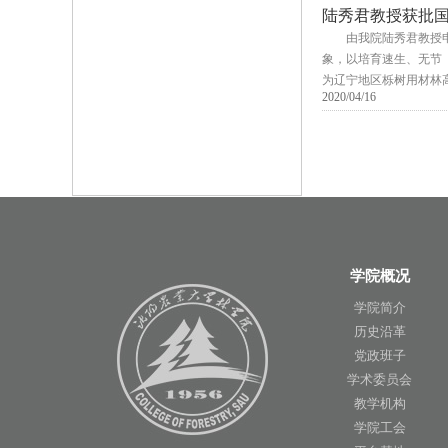
陆秀君教授获批
由我院陆秀君教授
象，以培育速生、无节
为辽宁地区栎树用材林
2020/04/16
学院概况
学院简介
历史沿革
党政班子
学术委员会
教学机构
学院工会