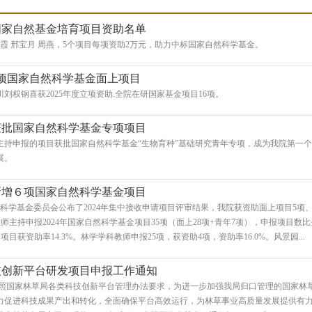
度国家自然基金培育项目资助名单
俊霞 邢宝月 周燕，5个项目每项资助2万元，助力中标国家自然科学基金。
项国家自然科学基金面上项目
刘权钢喜获2025年度立项资助.全院在研国家基金项目16项。
获批国家自然科学基金专项项目
主持申报的项目获批国家自然科学基金“生物育种”基础研究青年专项，成为我院第一
展。
新增６项国家自然科学基金项目
然科学基金委员会公布了2024年集中接收申请项目评审结果，我院获资助面上项目5项
教师主持申报2024年国家自然科学基金项目35项（面上28项+青年7项），申报项目数比
金项目获资助率14.3%。林学学科教师申报25项，获资助4项，资助率16.0%。风景园...
技创新平台研发项目申报工作通知
:按照国家林草局各类科技创新平台管理办法要求，为进一步加强我局归口管理的国家
促进科技成果产出和转化，全面确保平台高效运行，为林草事业高质量发展提供有力支撑。