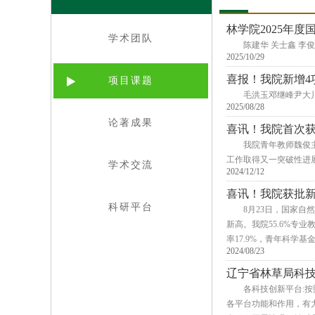
林学院2025年
学术团队
陈建华 关士鑫 李
2025/10/29
喜报！我院新增4
项目课题
毛洪玉邓继峰尹大川
2025/08/28
论著成果
喜讯！我院首次
我院青年教师魏俊
工作取得又一突破性进
学术交流
2024/12/12
喜讯！我院获批
科研平台
8月23日，国家自
新高。我院55.6%专业
率17.9%，青年科学基
2024/08/23
辽宁省林草局科
​各科技创新平台
各平台功能和作用，有力