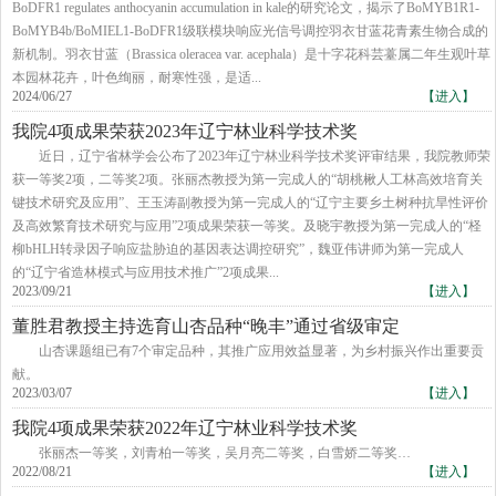
BoDFR1 regulates anthocyanin accumulation in kale的研究论文，揭示了BoMYB1R1-
BoMYB4b/BoMIEL1-BoDFR1级联模块响应光信号调控羽衣甘蓝花青素生物合成的
新机制。羽衣甘蓝（Brassica oleracea var. acephala）是十字花科芸薹属二年生观叶草
本园林花卉，叶色绚丽，耐寒性强，是适...
2024/06/27
【进入】
我院4项成果荣获2023年辽宁林业科学技术奖
近日，辽宁省林学会公布了2023年辽宁林业科学技术奖评审结果，我院教师荣
获一等奖2项，二等奖2项。张丽杰教授为第一完成人的“胡桃楸人工林高效培育关
键技术研究及应用”、王玉涛副教授为第一完成人的“辽宁主要乡土树种抗旱性评价
及高效繁育技术研究与应用”2项成果荣获一等奖。及晓宇教授为第一完成人的“柽
柳bHLH转录因子响应盐胁迫的基因表达调控研究”，魏亚伟讲师为第一完成人
的“辽宁省造林模式与应用技术推广”2项成果...
2023/09/21
【进入】
董胜君教授主持选育山杏品种“晚丰”通过省级审定
山杏课题组已有7个审定品种，其推广应用效益显著，为乡村振兴作出重要贡
献。
2023/03/07
【进入】
我院4项成果荣获2022年辽宁林业科学技术奖
张丽杰一等奖，刘青柏一等奖，吴月亮二等奖，白雪娇二等奖…
2022/08/21
【进入】