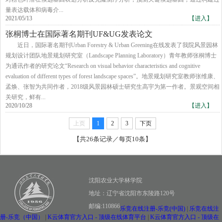
量表达载体和病毒介...
2021/05/13
【进入】
张桐博士在国际著名期刊UF&UG发表论文
近日，国际著名期刊Urban Forestry & Urban Greening在线发表了我院风景园林
规划设计团队地景规划研究室（Landscape Planning Laboratory）青年教师张桐博士
为通讯作者的研究论文“Research on visual behavior characteristics and cognitive
evaluation of different types of forest landscape spaces”。地景规划研究室教师张维康、
孟焕、张智为共同作者，2018级风景园林硕士研究生高宇为第一作者。景观空间相
关研究，鲜有...
2020/10/28
【进入】
上页
1
2
3
下页
【共26条记录／每页10条】
沈阳农业大学林学院
地址：辽宁省沈阳市东陵路120号
邮编:110866
乐竞在线注册-乐竞(中国)
|
乐竞在线注
册-乐竞（中国）
|
K云体育官方入口 - 顶级在线体育平台
|
K云体育官方入口 - 顶级在