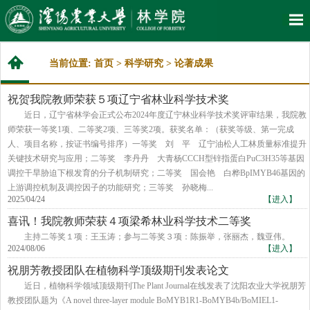
当前位置:
首页
>
科学研究
>
论著成果
祝贺我院教师荣获５项辽宁省林业科学技术奖
近日，辽宁省林学会正式公布2024年度辽宁林业科学技术奖评审结果，我院教
师荣获一等奖1项、二等奖2项、三等奖2项。获奖名单：（获奖等级、第一完成
人、项目名称，按证书编号排序）一等奖 刘 平 辽宁油松人工林质量标准提升
关键技术研究与应用；二等奖 李丹丹 大青杨CCCH型锌指蛋白PuC3H35等基因
调控干旱胁迫下根发育的分子机制研究；二等奖 国会艳 白桦BpIMYB46基因的
上游调控机制及调控因子的功能研究；三等奖 孙晓梅...
2025/04/24
【进入】
喜讯！我院教师荣获４项梁希林业科学技术二等奖
主持二等奖１项：王玉涛；参与二等奖３项：陈振举，张丽杰，魏亚伟。
2024/08/06
【进入】
祝朋芳教授团队在植物科学顶级期刊发表论文
近日，植物科学领域顶级期刊The Plant Journal在线发表了沈阳农业大学祝朋芳
教授团队题为《A novel three-layer module BoMYB1R1-BoMYB4b/BoMIEL1-