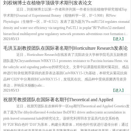
刘权钢博士在植物学顶级学术期刊发表论文
​ 近日，刘权钢博士以第一作者和并列第一作者分别在植物学研究领域Top
学术期刊Journal of Experimental Botany（植物科学一区，IF=5.908）和New
Phytologist（生物学一区，IF=8.512）发表了题为题为“Pu-miR172d regulates stomatal
density and water use efficiency via targeting PuGTL1 in poplar”和“PuHox52-mediated
hierarchical multilayered gene regulatory network promotes adventitious root formation i...
2021/05/13
【进入】
毛洪玉副教授团队在国际著名期刊Horticulture Research发表论
文
近日，Horticulture Research在线发表了沈阳农业大学林学院毛洪玉副教授
团队题为Chrysanthemum WRKY15-1 promotes resistance to Puccinia horiana Henn. via
the salicylic acid signaling pathway的研究论文。文章中以课题组前期对菊花抗、感品
种进行转录组测序获得的差异表达基因CmWRKY15-1为基础，本研究从菊花抗病
品种‘C029’中分离得到CmWRKY15-1，发现其在抗、感品种中受病原菌诱导差异
表达，并响应水杨酸(salic...
2021/05/13
【进入】
祝朋芳教授团队在国际著名期刊Theoretical and Applied
Genetics发表论文
近日，祝朋芳团队在农林科学一区top期刊Theoretical and Applied Genetics发
表了题为The dihydroflavonol 4-reductase BoDFR1 drives anthocyanin accumulation in
pink-leaved ornamental kale的研究论文。该研究利用羽衣甘蓝高代自交系粉色
叶‘P28’和白色叶‘D10’为亲本，构建分离群体，对粉色叶性状进行遗传分析；通过
对粉色叶潜在候选基因表达分析及克隆测序分析，预测关键候选基因；通过构建过