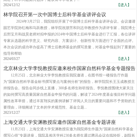
2024/12/12
【进入】
林学院召开第一次中国博士后科学基金讲评会议
2024年3月27日，我院组织开展了中国博士后科学基金讲评会议。会议邀请
园艺学院孙红梅和马跃教授，林学院祝朋芳和刘志华教授作为讲评专家，我院博士
后邢宝月和战昊老师对拟申报的2024年中国博士后科学基金进行了汇报，各位讲评
专家从选题的科学意义、研究内容、方案设计、创新性等方面进行了全面的点评。
本次会议的成功举办提高了博士后教师基金的撰写质量，对基金申报起到了重要的
指导和帮助
2024/03/27
【进入】
北京林业大学李悦教授应邀来校作国家自然科学基金专题报告
12月25日，北京林业大学李悦教授应我院邀请，在图书馆一楼报告厅作题
为“国家自然科学基金标书撰写要点与案例分析”的报告，林学院院长王玉成教授主
持报告会。报告会同步线上直播，300多名师生聆听报告。李悦教授围绕大家关注
的如何撰写高质量国家自然基金申报书的问题，解读了2024年度基金项目科学问题
属性改革举措，通过丰富翔实的案例讲解了评阅人关注的重要问题和不予资助的主
要理由，详细阐述了文本的学术规范性、基金立题...
2023/12/27
【进入】
上海交通大学安渊教授应邀作国家自然基金专题讲座
​11月23日，上海交通大学安渊教授应邀为我院师生作题为“国家自然科学基金
撰写心得”专题讲座，我院及相关学科230多名师生通过腾讯会议在线聆听，副院长