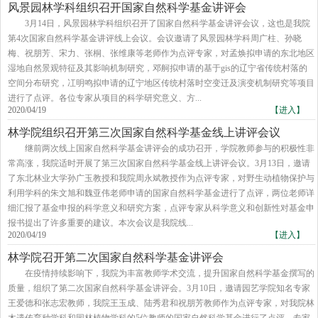
风景园林学科组织召开国家自然科学基金讲评会
3月14日，风景园林学科组织召开了国家自然科学基金讲评会议，这也是我院
第4次国家自然科学基金讲评线上会议。会议邀请了风景园林学科周广柱、孙晓
梅、祝朋芳、宋力、张桐、张维康等老师作为点评专家，对孟焕拟申请的东北地区
湿地自然景观特征及其影响机制研究，邓舸拟申请的基于gis的辽宁省传统村落的
空间分布研究，冮明鸣拟申请的辽宁地区传统村落时空变迁及演变机制研究等项目
进行了点评。各位专家从项目的科学研究意义、方...
2020/04/19
【进入】
林学院组织召开第三次国家自然科学基金线上讲评会议
继前两次线上国家自然科学基金讲评会的成功召开，学院教师参与的积极性非
常高涨，我院适时开展了第三次国家自然科学基金线上讲评会议。3月13日，邀请
了东北林业大学孙广玉教授和我院周永斌教授作为点评专家，对野生动植物保护与
利用学科的朱文旭和魏亚伟老师申请的国家自然科学基金进行了点评，两位老师详
细汇报了基金申报的科学意义和研究方案，点评专家从科学意义和创新性对基金申
报书提出了许多重要的建议。本次会议是我院线...
2020/04/19
【进入】
林学院召开第二次国家自然科学基金讲评会
在疫情持续影响下，我院为丰富教师学术交流，提升国家自然科学基金撰写的
质量，组织了第二次国家自然科学基金讲评会。3月10日，邀请园艺学院知名专家
王爱德和张志宏教师，我院王玉成、陆秀君和祝朋芳教师作为点评专家，对我院林