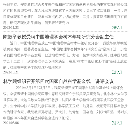
张智主持。安渊教授结合多年来申报和评审国家自然科学基金的丰富实践经验及其
所在团队典型实例，深入浅出系统讲解了六方面内容，提出了撰写建议：一是，题
目要体现项目创新性，能看出重点内容，切勿笼统；二是，摘要应清晰阐明存在问
题、研究发现的科学问题，简要表述研究内...
2022/11/23
【进入】
陈振举教授受聘中国地理学会树木年轮研究分会副主任
​近日，中国地理学会成立“中国地理学会树木年轮研究分会”，我院陈振举教授
被聘请为第一届委员会副主任。“中国地理学会树木年轮研究分会”是为了进一步推
动我国地理科学事业发展，促进地理学理论、方法、技术研究与应用，经中国地理
学会十二届十一次常务理事会议研究决定，在原“树木年轮研究工作组”基础上成立
的，挂靠在中国科学院地球环境研究所
2022/10/21
【进入】
林学院组织召开第四次国家自然科学基金线上讲评会议
​ 2021年3月1日和3月2日，我院组织开展了国家自然科学基金线上讲评会
议。会议邀请中国科学院应用生态研究所宋立宁和吴家兵研究员，北京林业大学宗
世祥教授，大连民族大学阮成江教授，沈阳农业大学植保学院栾军波和段玉玺教
授，生命科学技术学院刘彦群教授，林学院王玉成、陆秀君、祝朋芳和陈振举教授
作为讲评专家，我院教师孙守慧、尹大川、刘青柏、国会艳、刘权钢和温一博对拟
申报的2022年国家自然科学基金进行了汇报，...
2021/05/06
【进入】