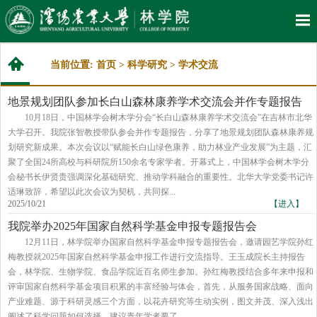
当前位置:
首页
>
科学研究
>
学术交流
地景规划团队参加长白山森林康养学术交流会并作专题报告
10月18日，中国林学会树木学分会“长白山森林康养学术交流会”在吉林市北华
大学召开。我院张智教授带队参会并作专题报告，分享了地景规划团队森林康养规
划研究新成果。本次会议以“赋能长白山绿色康养，助力林业产业发展”为主题，汇
聚了全国24所高校与科研院所150余名专家学者。开幕式上，中国林学会树木学分
会秘书长伊贤贵强调深化基础研究、推动学科融合的重要性。北华大学党委书记许
适琳致辞，希望以此次会议为契机，共同探...
2025/10/21
【进入】
我院举办2025年国家自然科学基金申报专题报告会
​12月11日，林学院举办国家自然科学基金申报专题报告会，邀请园艺学院孙红
梅教授就2025年国家自然科学基金申报工作进行交流指导。王玉成院长主持报告
会，林学院、生物学院、食品学院近百名师生参加。孙红梅教授结合多年来申报和
评审国家自然科学基金项目积累的丰富经验与体会，首先，从服务国家战略、面向
产业难题、源于科研灵感三个方面，以花卉研究等生动实例，图文并茂、深入浅出
阐述了科学问题如何选择，建议青年学者要了...