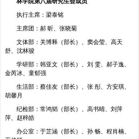
林学院第八届研究生会成员
执行主席：梁泰铭
主席团：郝
昕、张晓菊
文体部：关博释（部长）、窦会莹、高天
舒、沈林骏
学研部：韩亚文（部长）、刘
雯、郝子逸、
金芮冰、童郁强
生活部：蔡佳友（部长）、张
彤、方安琪、
胡馨月
纪检部：常鸿韬（部长）、高书晴、刘萍
萍、赵梓皓
办公室：于芷涵（部长）、孙
畅、程肖楠、