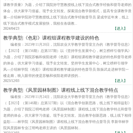
课教学质量》为题，介绍了我院孙守慧教授线上线下混合式教学经验和督导老师的
体会，供大家学习借鉴。现予全文转发。​探索混合教学新模式，提高专业课教学质
量---介绍林学院孙守慧教授线上线下混合式教学经验督导员 梁成华近年来，线上
线下混合式教学模式发展较快，我校在各级教...
2024/04/23
【进入】
教学典型|《色彩》课程组课程教学建设的特色
编者按：2023年11月20日，沈阳农业大学教学督导室主办的《教学督导信息》
（【2023】（第156期）总第337期）以《坚持学生发展中心，树立榜样引领学风》
为题，介绍了我院苏畅和侯阳老师《色彩》课程组课程教学建设的特色和督导老师
的体会，供大家学习借鉴。现予全文转发。坚持学生发展中心，树立榜样引领学
风---介绍林学院《色彩》课程组课程教学建设的特色督导员 陈振武走进林学院一
楼走廊，映入眼帘的便是苏畅和侯阳老师讲授的...
2023/12/03
【进入】
教学典型|《风景园林制图》课程线上线下混合教学特点
编者按：2023年11月24日，沈阳农业大学教学督导室主办的《教学督导信息》
（【2023】（第146期）总第327期）以《混合教学创新思路，线上线下相得益彰》
为题，介绍了我院冮明鸣老师《风景园林制图》课程线上线下混合教学特点和督导
老师的体会，供大家学习借鉴。现予全文转发。混合教学创新思路，线上线下相得
益彰——林学院《风景园林制图》课程线上线下混合教学特点督导员 李新华林学
院风景园林专业冮明鸣老师主讲的《风景园林制...