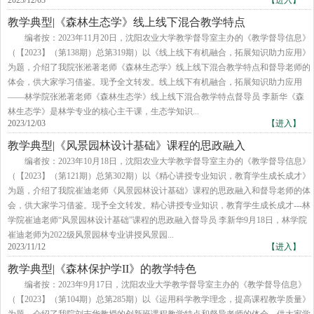
2023/12/03
【进入】
教学典型|《森林生态学》线上线下混合教学特点
编者按：2023年11月20日，沈阳农业大学教学督导室主办的《教学督导信息》
（【2023】（第138期）总第319期）以《线上线下有机融合，拓展知识助力应用》
为题，介绍了我院张淞著老师《森林生态学》线上线下混合教学特点和督导老师的
体会，供大家学习借鉴。现予全文转发。线上线下有机融合，拓展知识助力应用
——林学院张淞著老师《森林生态学》线上线下混合教学特点督导员 李新华《森
林生态学》是林学专业的核心主干课，生态学知识...
2023/12/03
【进入】
教学典型|《风景园林设计基础》课程的思政融入
编者按：2023年10月18日，沈阳农业大学教学督导室主办的《教学督导信息》
（【2023】（第121期）总第302期）以《精心讲授专业知识，教育学生成长成才》
为题，介绍了我院崔迪老师《风景园林设计基础》课程的思政融入和督导老师的体
会，供大家学习借鉴。现予全文转发。精心讲授专业知识，教育学生成长成才---林
学院崔迪老师“风景园林设计基础”课程的思政融入督导员 李新华9月18日，林学院
崔迪老师为2022级风景园林专业讲授风景园...
2023/11/12
【进入】
教学典型|《森林保护学II》的教学特色
​编者按：2023年9月17日，沈阳农业大学教学督导室主办的《教学督导信息》
（【2023】（第104期）总第285期）以《运用科学教学理念，提高课程教学质量》