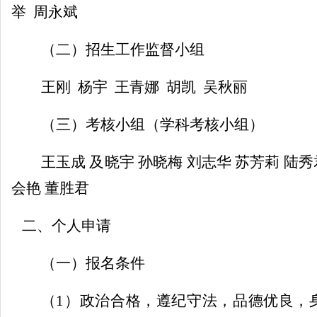
举
周永斌
（二）
招生工作监督小组
王刚
杨宇
王青娜
胡凯
吴秋丽
（三）
考核小组（学科考核小组）
王玉成 及晓宇 孙晓梅 刘志华 苏芳莉 陆秀
会艳 董胜君
二、个人申请
（一）报名条件
（
1
）
政治合格，遵纪守法，品德优良，