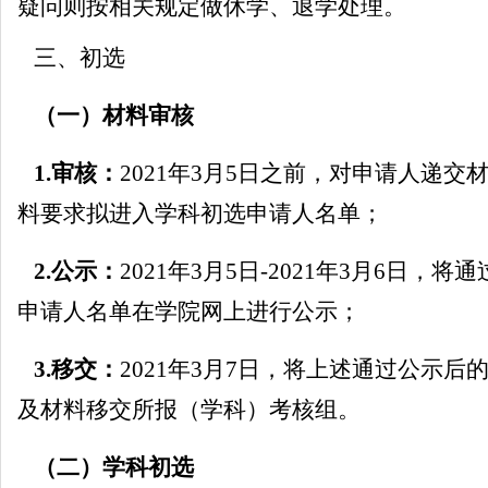
疑问则按相关规定做休学、退学处理。
三、初选
（一）材料审核
1.
审核：
2021
年
3
月
5
日之前，对申请人递交
料要求拟进入学科初选申请人名单；
2.
公示：
2021
年
3
月
5
日
-2021
年
3
月
6
日，将通
申请人名单在学院网上进行公示；
3.
移交：
2021
年
3
月
7
日
，将上述通过公示后
及材料移交所报（学科）考核组。
（二）学科初选