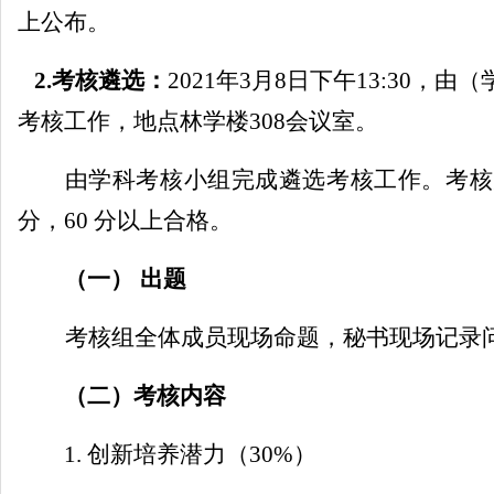
上公布。
2.
考核遴选：
2021
年
3
月
8
日下午
13:30
，由（
考核工作，地点林学楼
308
会议室。
由学科考核小组完成遴选考核工作。考核
分，
60
分以上合格。
（一）
出题
考核组全体成员现场命题，秘书现场记录
（二）考核内容
1.
创新培养潜力（
30%
）