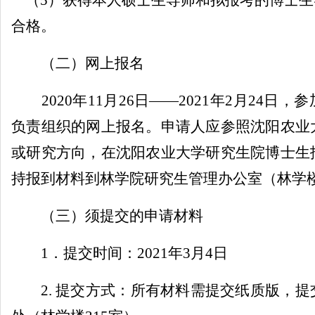
（
5
）获得本人硕士生导师和拟报考的博士生
合格。
（二）网上报名
2020
年
11
月
26
日——
2021
年
2
月
24
日，
参
负责组织的网上报名。申请人应参照沈阳农业
或研究方向，在沈阳农业大学研究生院博士生
持报到材料到林学院研究生管理办公室（林学
（三）须提交的申请材料
1
．提交时间：
2021
年
3
月
4
日
2.
提交方式：所有材料需提交纸质版，提