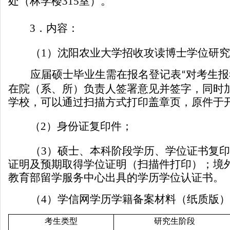
处
（林学楼
315
室）
。
3
．内容：
（
1
）
沈阳农业大学招收攻读博士学位研究
应届硕士毕业生需在报名登记表
对考生报
“
在院（系、所）负责人签署意见并签字，同时
学校，可以通过扫描方式打印盖章页，原件于
（
2
）身份证复印件；
（
3
）硕士、本科阶段学历、学位证书复印
证明及预期取得学位证明（扫描件打印）；境
教育部留学服务中心出具的学历学位认证书。
（
4
）学信网学历学籍备案材料（纸质版）
考生类型
研究生阶段