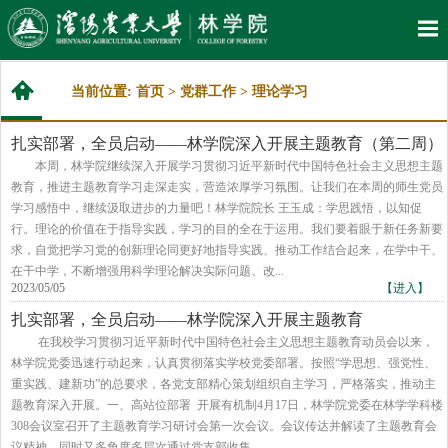
当前位置:
首页
>
党群工作
>
理论学习
扎实部署，全员启动——林学院深入开展主题教育（第二周）
本周，林学院继续深入开展学习贯彻习近平新时代中国特色社会主义思想主题
教育，推进主题教育学习走深走实，营造浓厚学习氛围。让我们在本周的师生党员
学习感悟中，继续汲取进步的力量吧！林学院院长 王玉成：学思践悟，以知促
行。理论的价值在于指导实践，学习的目的全在于运用。我们要着眼于新任务新要
求，自觉把学习党的创新理论同更好地指导实践、推动工作结合起来，在学中干、
在干中学，不断增强用科学理论解决实际问题、改...
2023/05/05
【进入】
扎实部署，全员启动——林学院深入开展主题教育
​ 在我校学习贯彻习近平新时代中国特色社会主义思想主题教育动员会以来，
林学院党委迅速行动起来，认真贯彻落实学校党委部署。按照“学思想、强党性、
重实践、建新功”的总要求，各党支部精心策划组织自主学习，严格落实，推动主
题教育深入开展。一、高站位部署 开展有机制4月17日，林学院党委在林学学科楼
308会议室召开了主题教育学习研讨会第一次会议。会议传达并解读了主题教育会
议精神，同时又多角度多层次通过党支部收集...